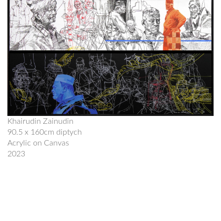
Khairudin Zainudin
90.5 x 160cm diptych
Acrylic on Canvas
2023